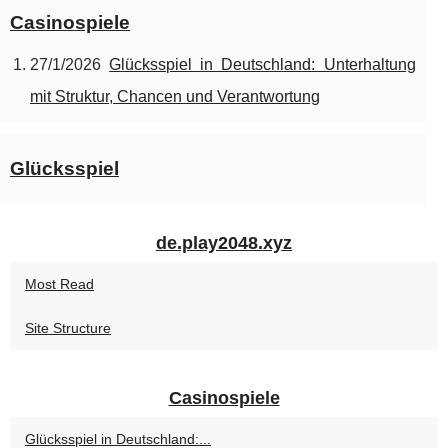
Casinospiele
27/1/2026
Glücksspiel in Deutschland: Unterhaltung
mit Struktur, Chancen und Verantwortung
Glücksspiel
de.play2048.xyz
Most Read
Site Structure
Casinospiele
Glücksspiel in Deutschland:...