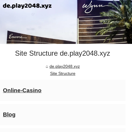
Site Structure de.play2048.xyz
de.play2048.xyz
Site Structure
Online-Casino
Blog