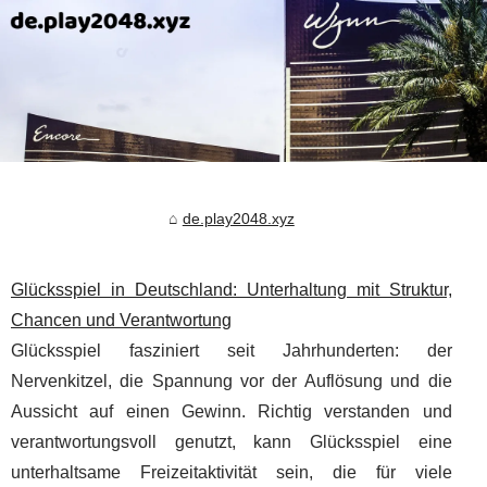
de.play2048.xyz
Glücksspiel in Deutschland: Unterhaltung mit Struktur,
Chancen und Verantwortung
Glücksspiel fasziniert seit Jahrhunderten: der
Nervenkitzel, die Spannung vor der Auflösung und die
Aussicht auf einen Gewinn. Richtig verstanden und
verantwortungsvoll genutzt, kann Glücksspiel eine
unterhaltsame Freizeitaktivität sein, die für viele