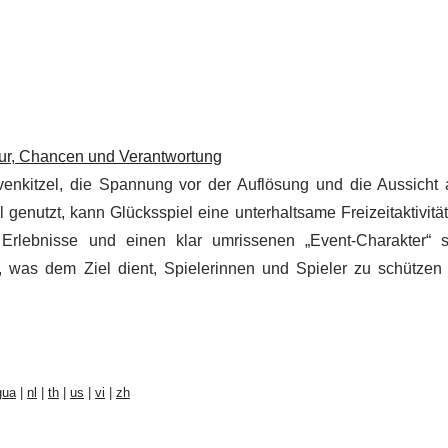
ktur, Chancen und Verantwortung
rvenkitzel, die Spannung vor der Auflösung und die Aussicht 
genutzt, kann Glücksspiel eine unterhaltsame Freizeitaktivität
lebnisse und einen klar umrissenen „Event-Charakter“ sc
, was dem Ziel dient, Spielerinnen und Spieler zu schützen 
gua
|
nl
|
th
|
us
|
vi
|
zh