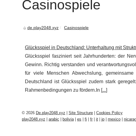
Casinospiele
de.play2048.xyz
Casinospiele
Glücksspiel in Deutschland: Unterhaltung mit Stru
Glücksspiel fasziniert seit Jahrhunderten: der Ne
Gewinn. Richtig verstanden und verantwortungsvoll 
für viele Menschen Abwechslung, gemeinsame Er
Deutschland ist Glücksspiel zudem stark geregelt
Rahmenbedingungen zu fördern.In [
...
]
© 2026
De.play2048.xyz
|
Site Structure
|
Cookies Policy
play2048.xyz
|
arabic
|
bolivia
|
es
|
fi
|
fr
|
it
|
jp
|
mexico
|
nicara